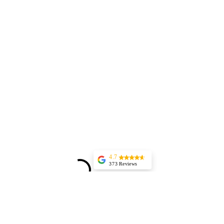
4.7
373 Reviews
Jessica Marer
Three ladies came
for an afternoon of
pedicures. We
arrived a bit early,
but started almost
25 minutes late,