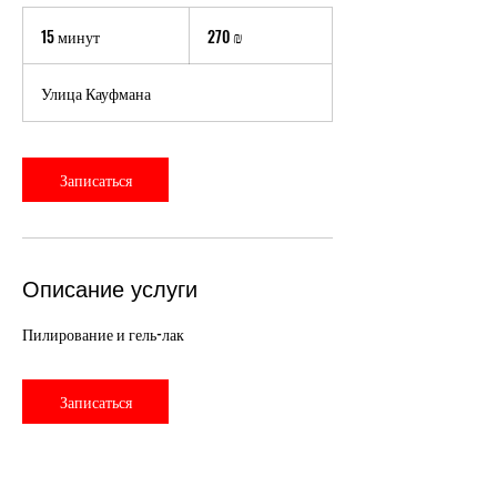
270
новых
15 минут
1
270 ₪
израильских
шекелей
5
м
Улица Кауфмана
и
н
у
т
Записаться
Описание услуги
Пилирование и гель-лак
Записаться