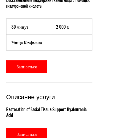
гиалуроновой кислоты
2 000
новых
30 минут
3
2 000 ₪
израильских
шекелей
0
м
Улица Кауфмана
и
н
у
т
Записаться
Описание услуги
Restoration of Facial Tissue Support Hyalouronic
Acid
Записаться